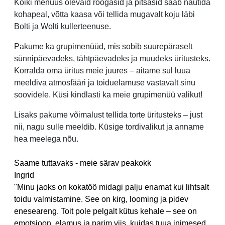
Kõiki menüüs olevaid roogasid ja pitsasid saab nautida
kohapeal, võtta kaasa või tellida mugavalt koju läbi
Bolti ja Wolti kullerteenuse.
Pakume ka grupimenüüd, mis sobib suurepäraselt
sünnipäevadeks, tähtpäevadeks ja muudeks üritusteks.
Korralda oma üritus meie juures – aitame sul luua
meeldiva atmosfääri ja toiduelamuse vastavalt sinu
soovidele. Küsi kindlasti ka meie grupimenüü valikut!
Lisaks pakume võimalust tellida torte üritusteks – just
nii, nagu sulle meeldib. Küsige tordivalikut ja anname
hea meelega nõu.
Saame tuttavaks - meie särav peakokk
Ingrid
"Minu jaoks on kokatöö midagi palju enamat kui lihtsalt
toidu valmistamine. See on kirg, looming ja pidev
eneseareng. Toit pole pelgalt kütus kehale – see on
emotsioon, elamus ja parim viis, kuidas tuua inimesed