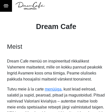
Dream Cafe
Meist
Dream Cafe menüü on inspireeritud rikkalikest
Vahemere maitsetest, mille on kokku pannud peakokk
Ingrid Avamere koos oma tiimiga. Peame oluliseks
pakkuda hooajalisi maitseid värskest toorainest.
Tutvu meie à la carte
menüüga,
kust leiad eelroad,
salatid ja supid, pearoad, pitsad ja magustoidud. Pitsad
valmivad Valoriani kiviahjus – autentse maitse loob
meie enda spetsiaalse retsepti järgi valmistatud taigen.