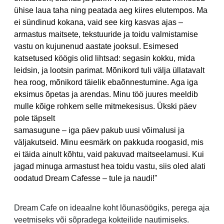
ühise laua taha ning peatada aeg kiires elutempos. Ma
ei sündinud kokana, vaid see kirg kasvas ajas –
armastus maitsete, tekstuuride ja toidu valmistamise
vastu on kujunenud aastate jooksul. Esimesed
katsetused köögis olid lihtsad: segasin kokku, mida
leidsin, ja lootsin parimat. Mõnikord tuli välja üllatavalt
hea roog, mõnikord täielik ebaõnnestumine. Aga iga
eksimus õpetas ja arendas. Minu töö juures meeldib
mulle kõige rohkem selle mitmekesisus. Ükski päev
pole täpselt
samasugune – iga päev pakub uusi võimalusi ja
väljakutseid. Minu eesmärk on pakkuda roogasid, mis
ei täida ainult kõhtu, vaid pakuvad maitseelamusi. Kui
jagad minuga armastust hea toidu vastu, siis oled alati
oodatud Dream Cafesse – tule ja naudi!"
Dream Cafe on ideaalne koht lõunasöögiks, perega aja
veetmiseks või sõpradega kokteilide nautimiseks.